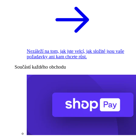
Nezáleží na tom, jak jste velcí, jak složité jsou vaše
požadavky ani kam chcete růst.
Součástí každého obchodu