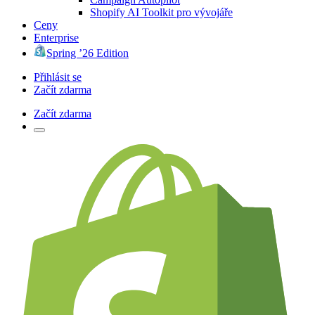
Shopify AI Toolkit pro vývojáře
Ceny
Enterprise
Spring ’26 Edition
Přihlásit se
Začít zdarma
Začít zdarma