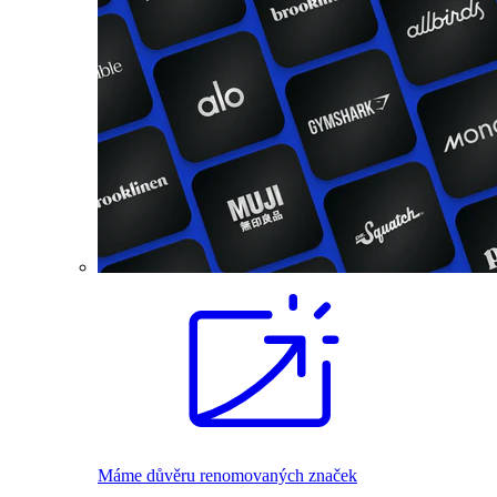
Máme důvěru renomovaných značek