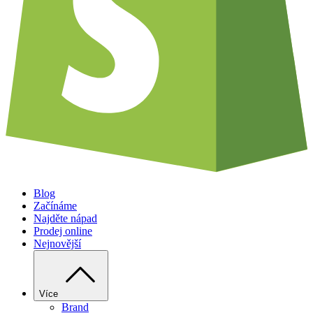
Blog
Začínáme
Najděte nápad
Prodej online
Nejnovější
Více
Brand