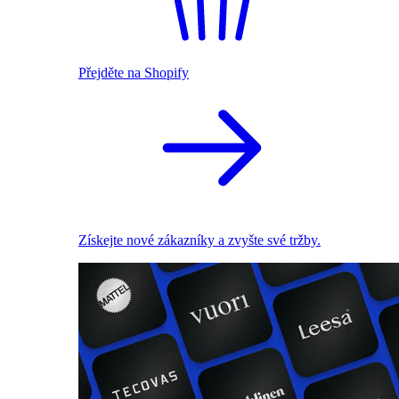
Přejděte na Shopify
Získejte nové zákazníky a zvyšte své tržby.