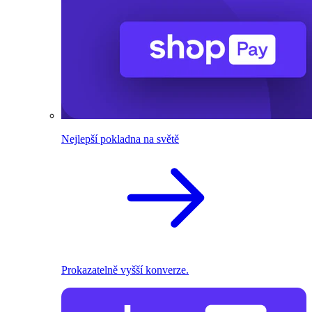
Nejlepší pokladna na světě
Prokazatelně vyšší konverze.