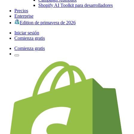
Shopify AI Toolkit para desarrolladores
Precios
Enterprise
Edition de primavera de 2026
Iniciar sesión
Comienza gratis
Comienza gratis