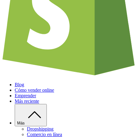
Blog
Cómo vender online
Emprender
Más reciente
Más
Dropshipping
Comercio en línea