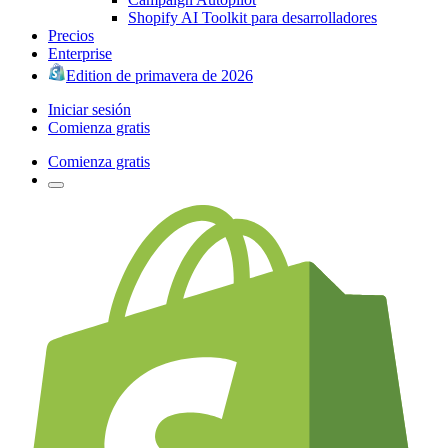
Shopify AI Toolkit para desarrolladores
Precios
Enterprise
Edition de primavera de 2026
Iniciar sesión
Comienza gratis
Comienza gratis