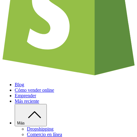
Blog
Cómo vender online
Emprender
Más reciente
Más
Dropshipping
Comercio en línea