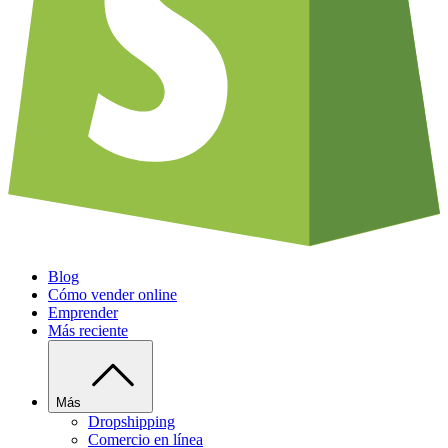
Blog
Cómo vender online
Emprender
Más reciente
Más
Dropshipping
Comercio en línea