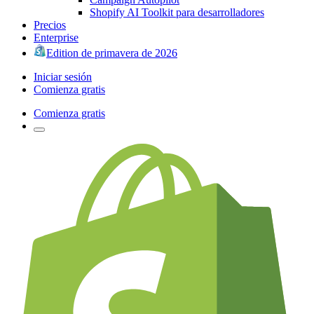
Shopify AI Toolkit para desarrolladores
Precios
Enterprise
Edition de primavera de 2026
Iniciar sesión
Comienza gratis
Comienza gratis