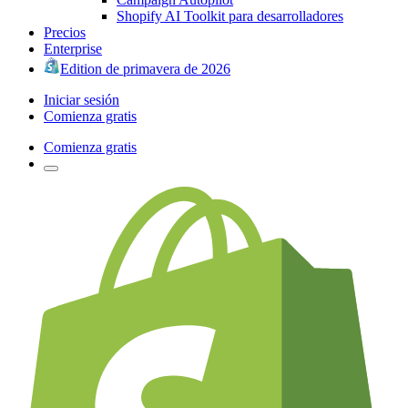
Shopify AI Toolkit para desarrolladores
Precios
Enterprise
Edition de primavera de 2026
Iniciar sesión
Comienza gratis
Comienza gratis