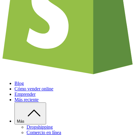
Blog
Cómo vender online
Emprender
Más reciente
Más
Dropshipping
Comercio en línea