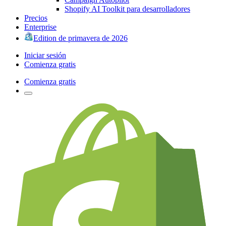
Shopify AI Toolkit para desarrolladores
Precios
Enterprise
Edition de primavera de 2026
Iniciar sesión
Comienza gratis
Comienza gratis