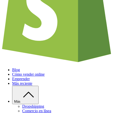
Blog
Cómo vender online
Emprender
Más reciente
Más
Dropshipping
Comercio en línea