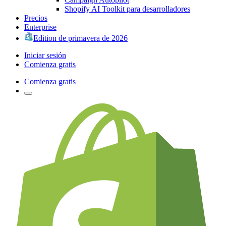
Shopify AI Toolkit para desarrolladores
Precios
Enterprise
Edition de primavera de 2026
Iniciar sesión
Comienza gratis
Comienza gratis