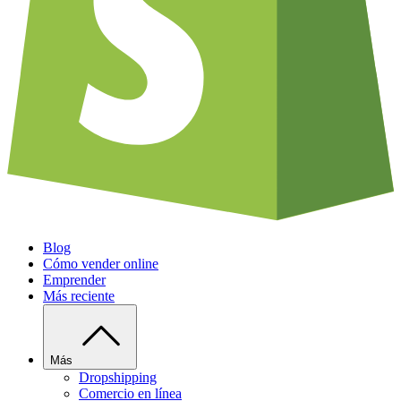
Blog
Cómo vender online
Emprender
Más reciente
Más
Dropshipping
Comercio en línea