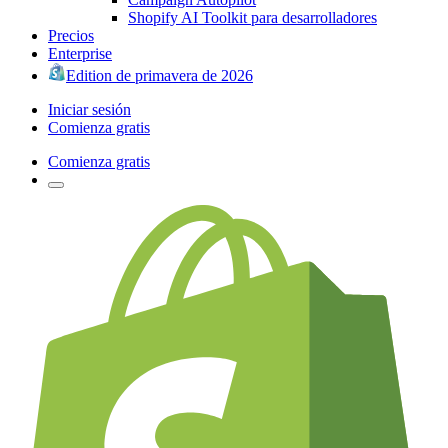
Shopify AI Toolkit para desarrolladores
Precios
Enterprise
Edition de primavera de 2026
Iniciar sesión
Comienza gratis
Comienza gratis