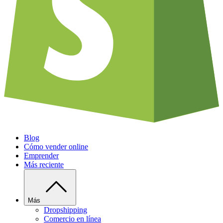
Blog
Cómo vender online
Emprender
Más reciente
Más
Dropshipping
Comercio en línea