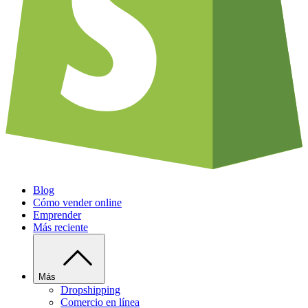
Blog
Cómo vender online
Emprender
Más reciente
Más
Dropshipping
Comercio en línea