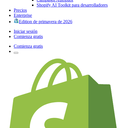
Shopify AI Toolkit para desarrolladores
Precios
Enterprise
Edition de primavera de 2026
Iniciar sesión
Comienza gratis
Comienza gratis