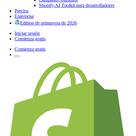
Shopify AI Toolkit para desarrolladores
Precios
Enterprise
Edition de primavera de 2026
Iniciar sesión
Comienza gratis
Comienza gratis