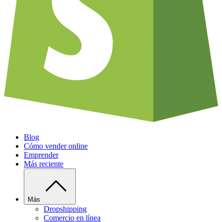
Blog
Cómo vender online
Emprender
Más reciente
Más
Dropshipping
Comercio en línea