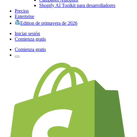
Shopify AI Toolkit para desarrolladores
Precios
Enterprise
Edition de primavera de 2026
Iniciar sesión
Comienza gratis
Comienza gratis