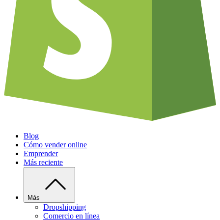
Blog
Cómo vender online
Emprender
Más reciente
Más
Dropshipping
Comercio en línea