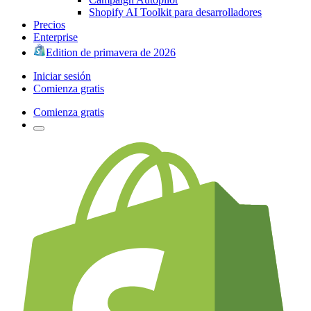
Shopify AI Toolkit para desarrolladores
Precios
Enterprise
Edition de primavera de 2026
Iniciar sesión
Comienza gratis
Comienza gratis