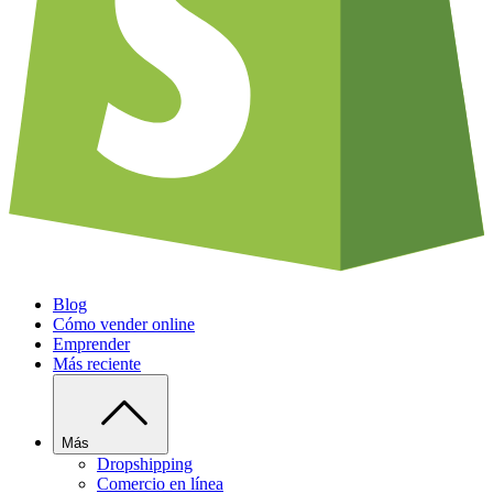
Blog
Cómo vender online
Emprender
Más reciente
Más
Dropshipping
Comercio en línea