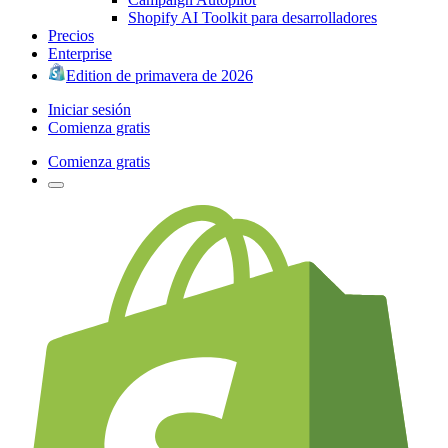
Shopify AI Toolkit para desarrolladores
Precios
Enterprise
Edition de primavera de 2026
Iniciar sesión
Comienza gratis
Comienza gratis