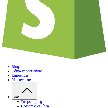
Blog
Cómo vender online
Emprender
Más reciente
Más
Dropshipping
Comercio en línea