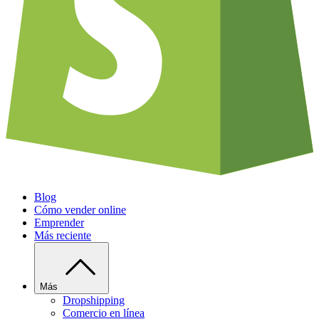
Blog
Cómo vender online
Emprender
Más reciente
Más
Dropshipping
Comercio en línea