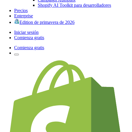
Shopify AI Toolkit para desarrolladores
Precios
Enterprise
Edition de primavera de 2026
Iniciar sesión
Comienza gratis
Comienza gratis