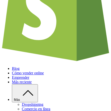
Blog
Cómo vender online
Emprender
Más reciente
Más
Dropshipping
Comercio en línea