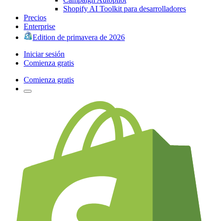
Shopify AI Toolkit para desarrolladores
Precios
Enterprise
Edition de primavera de 2026
Iniciar sesión
Comienza gratis
Comienza gratis