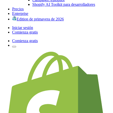
Shopify AI Toolkit para desarrolladores
Precios
Enterprise
Edition de primavera de 2026
Iniciar sesión
Comienza gratis
Comienza gratis