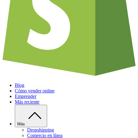
Blog
Cómo vender online
Emprender
Más reciente
Más
Dropshipping
Comercio en línea