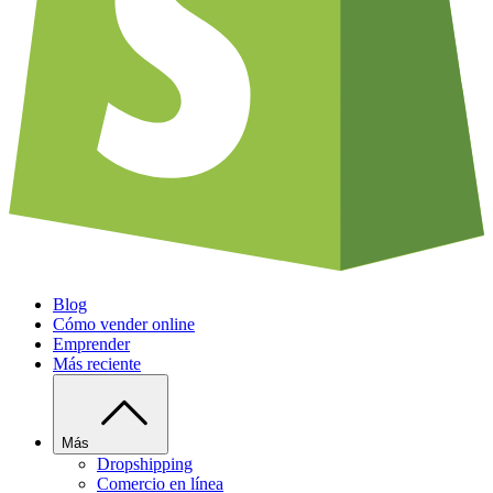
Blog
Cómo vender online
Emprender
Más reciente
Más
Dropshipping
Comercio en línea