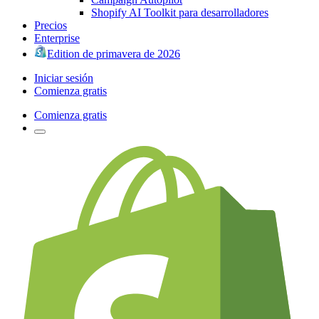
Shopify AI Toolkit para desarrolladores
Precios
Enterprise
Edition de primavera de 2026
Iniciar sesión
Comienza gratis
Comienza gratis