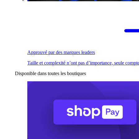
Approuvé par des marques leaders
Taille et complexité n’ont pas d’importance, seule compte
Disponible dans toutes les boutiques