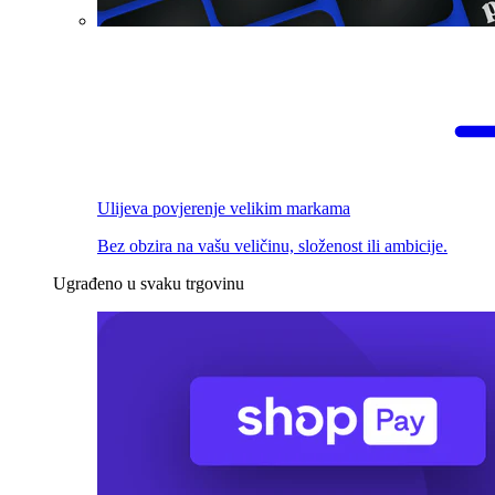
Ulijeva povjerenje velikim markama
Bez obzira na vašu veličinu, složenost ili ambicije.
Ugrađeno u svaku trgovinu