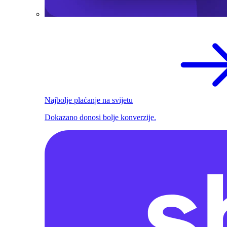
Najbolje plaćanje na svijetu
Dokazano donosi bolje konverzije.