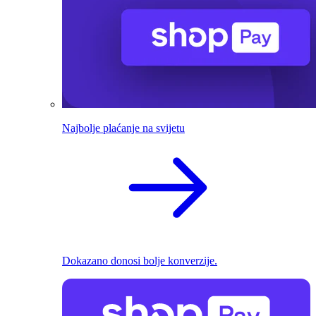
Najbolje plaćanje na svijetu
Dokazano donosi bolje konverzije.