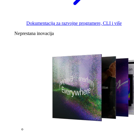
Dokumentacija za razvojne programere, CLI i više
Neprestana inovacija