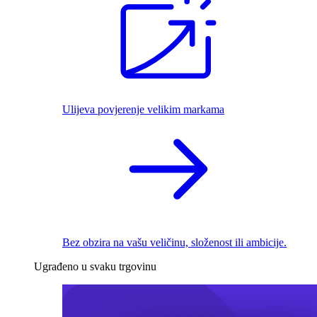
Ulijeva povjerenje velikim markama
Bez obzira na vašu veličinu, složenost ili ambicije.
Ugrađeno u svaku trgovinu