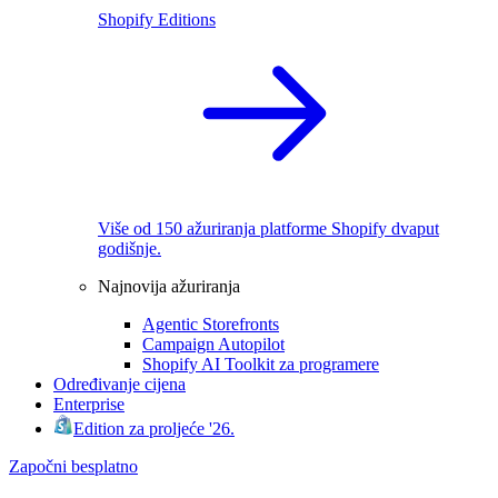
Shopify Editions
Više od 150 ažuriranja platforme Shopify dvaput
godišnje.
Najnovija ažuriranja
Agentic Storefronts
Campaign Autopilot
Shopify AI Toolkit za programere
Određivanje cijena
Enterprise
Edition za proljeće '26.
Započni besplatno