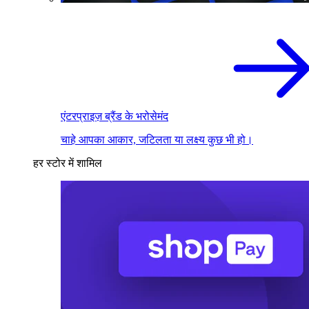
एंटरप्राइज़ ब्रैंड के भरोसेमंद
चाहे आपका आकार, जटिलता या लक्ष्य कुछ भी हो।
हर स्टोर में शामिल