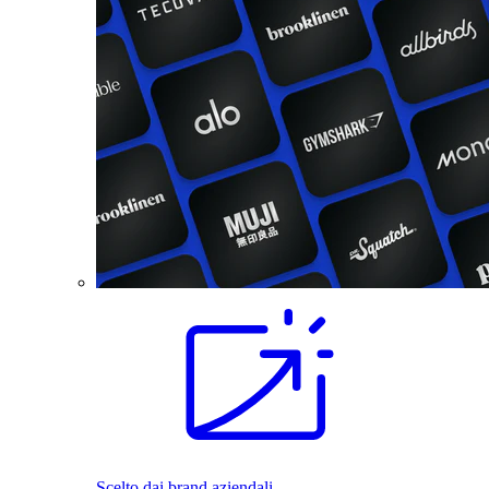
Scelto dai brand aziendali