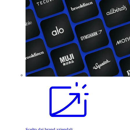
Scelto dai brand aziendali