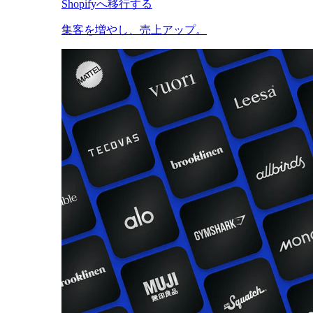
Shopifyへ移行する
集客を増やし、売上アップ。