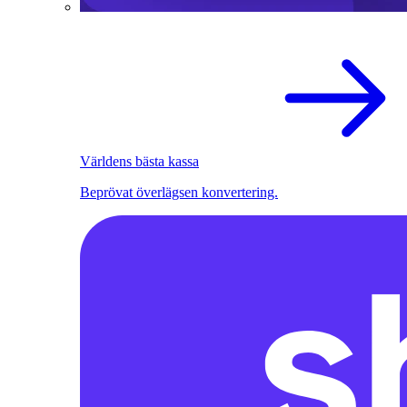
Världens bästa kassa
Beprövat överlägsen konvertering.