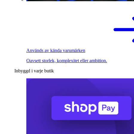
Används av kända varumärken
Oavsett storlek, komplexitet eller ambition.
Inbyggd i varje butik