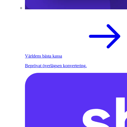
Världens bästa kassa
Beprövat överlägsen konvertering.