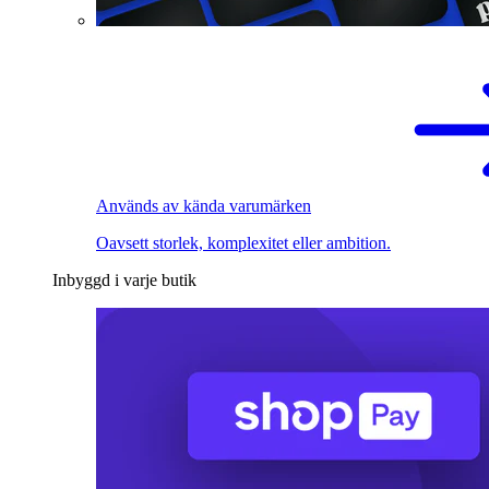
Används av kända varumärken
Oavsett storlek, komplexitet eller ambition.
Inbyggd i varje butik