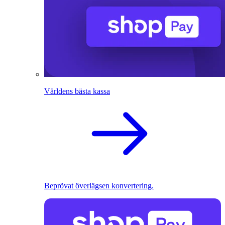
Världens bästa kassa
Beprövat överlägsen konvertering.