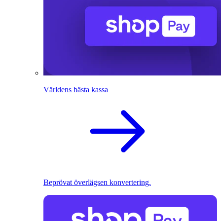
Världens bästa kassa
Beprövat överlägsen konvertering.