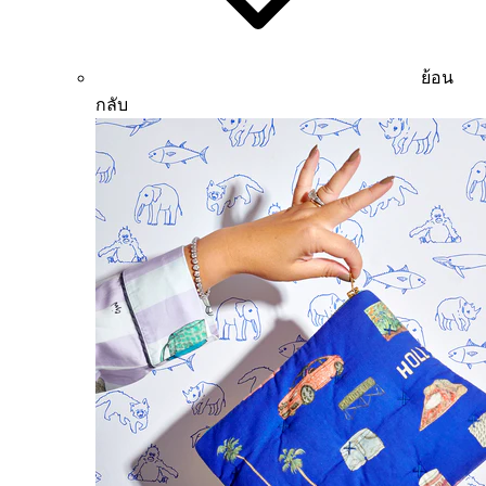
ย้อน
กลับ