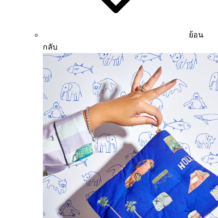
ย้อน
กลับ