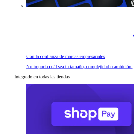
Con la confianza de marcas empresariales
No importa cuál sea tu tamaño, complejidad o ambición.
Integrado en todas las tiendas