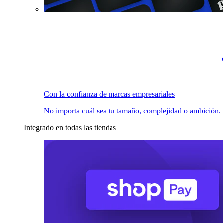
Con la confianza de marcas empresariales
No importa cuál sea tu tamaño, complejidad o ambición.
Integrado en todas las tiendas