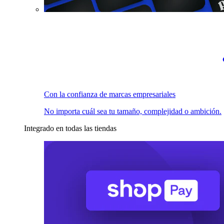
Con la confianza de marcas empresariales
No importa cuál sea tu tamaño, complejidad o ambición.
Integrado en todas las tiendas