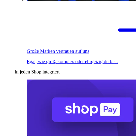
Große Marken vertrauen auf uns
Egal, wie groß, komplex oder ehrgeizig du bist.
In jeden Shop integriert