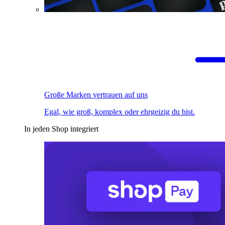
Große Marken vertrauen auf uns
Egal, wie groß, komplex oder ehrgeizig du bist.
In jeden Shop integriert