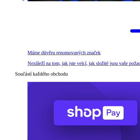
Máme důvěru renomovaných značek
Nezáleží na tom, jak jste velcí, jak složité jsou vaše pož
Součástí každého obchodu