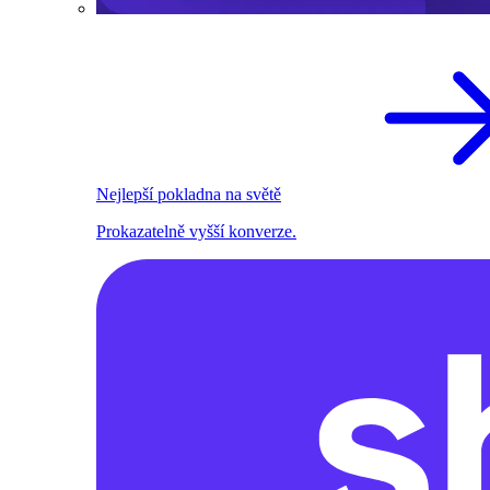
Nejlepší pokladna na světě
Prokazatelně vyšší konverze.