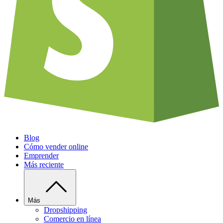
Blog
Cómo vender online
Emprender
Más reciente
Más
Dropshipping
Comercio en línea