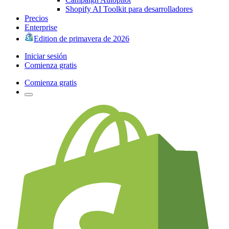
Shopify AI Toolkit para desarrolladores
Precios
Enterprise
Edition de primavera de 2026
Iniciar sesión
Comienza gratis
Comienza gratis