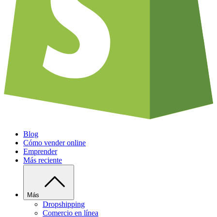
Blog
Cómo vender online
Emprender
Más reciente
Más
Dropshipping
Comercio en línea