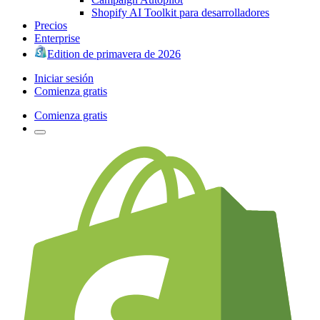
Shopify AI Toolkit para desarrolladores
Precios
Enterprise
Edition de primavera de 2026
Iniciar sesión
Comienza gratis
Comienza gratis