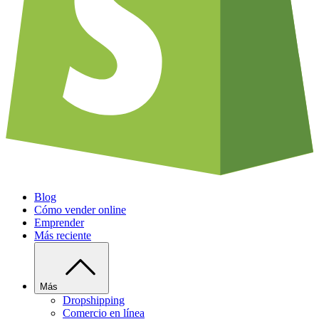
Blog
Cómo vender online
Emprender
Más reciente
Más
Dropshipping
Comercio en línea