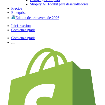
Shopify AI Toolkit para desarrolladores
Precios
Enterprise
Edition de primavera de 2026
Iniciar sesión
Comienza gratis
Comienza gratis