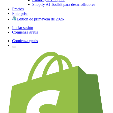
Shopify AI Toolkit para desarrolladores
Precios
Enterprise
Edition de primavera de 2026
Iniciar sesión
Comienza gratis
Comienza gratis