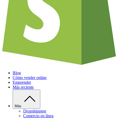
Blog
Cómo vender online
Emprender
Más reciente
Más
Dropshipping
Comercio en línea