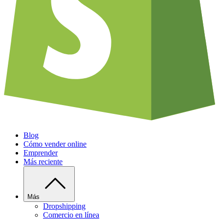
Blog
Cómo vender online
Emprender
Más reciente
Más
Dropshipping
Comercio en línea