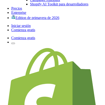
Shopify AI Toolkit para desarrolladores
Precios
Enterprise
Edition de primavera de 2026
Iniciar sesión
Comienza gratis
Comienza gratis