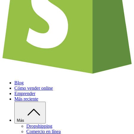
Blog
Cómo vender online
Emprender
Más reciente
Más
Dropshipping
Comercio en línea