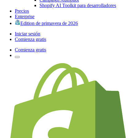
Shopify AI Toolkit para desarrolladores
Precios
Enterprise
Edition de primavera de 2026
Iniciar sesión
Comienza gratis
Comienza gratis