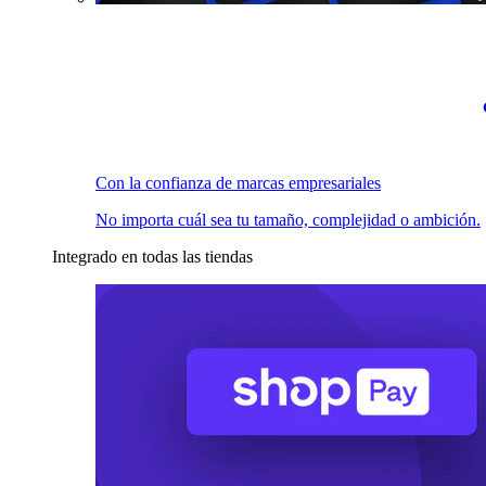
Con la confianza de marcas empresariales
No importa cuál sea tu tamaño, complejidad o ambición.
Integrado en todas las tiendas