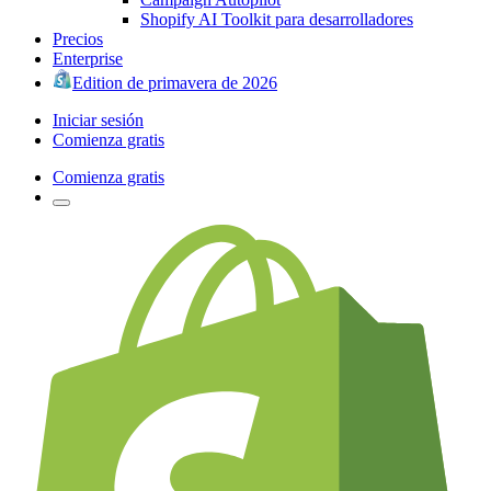
Shopify AI Toolkit para desarrolladores
Precios
Enterprise
Edition de primavera de 2026
Iniciar sesión
Comienza gratis
Comienza gratis