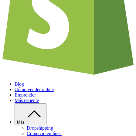
Blog
Cómo vender online
Emprender
Más reciente
Más
Dropshipping
Comercio en línea