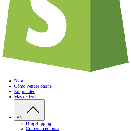
Blog
Cómo vender online
Emprender
Más reciente
Más
Dropshipping
Comercio en línea