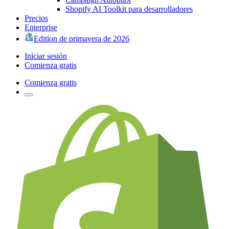
Shopify AI Toolkit para desarrolladores
Precios
Enterprise
Edition de primavera de 2026
Iniciar sesión
Comienza gratis
Comienza gratis