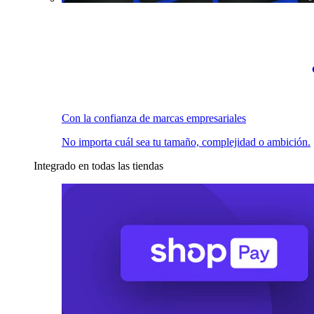
Con la confianza de marcas empresariales
No importa cuál sea tu tamaño, complejidad o ambición.
Integrado en todas las tiendas