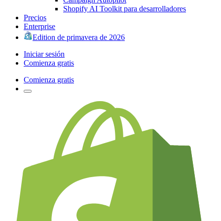
Shopify AI Toolkit para desarrolladores
Precios
Enterprise
Edition de primavera de 2026
Iniciar sesión
Comienza gratis
Comienza gratis