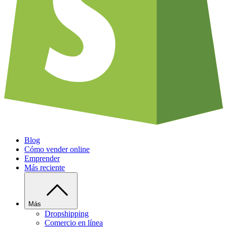
Blog
Cómo vender online
Emprender
Más reciente
Más
Dropshipping
Comercio en línea