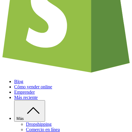
Blog
Cómo vender online
Emprender
Más reciente
Más
Dropshipping
Comercio en línea