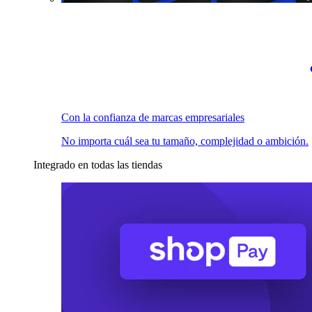
Con la confianza de marcas empresariales
No importa cuál sea tu tamaño, complejidad o ambición.
Integrado en todas las tiendas